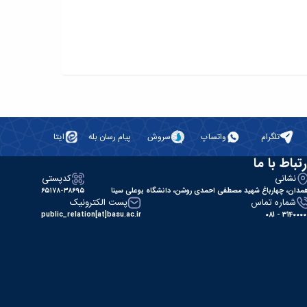
تلگرام
واتساپ
سروش
پیام رسان بله
ایتا
رتباط با ما
نشانی
کدپستی
مدان، چهارباغ شهید مصطفی احمدی روشن، دانشگاه بوعلی سینا
۶۵۱۷۸-۳۸۶۹۵
شماره تماس
پست الکترونیک
public_relation[at]basu.ac.ir
31400000 - 0