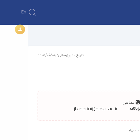
En
تاریخ به‌روزرسانی: 1405/05/08
تماس
رایانامه:
381