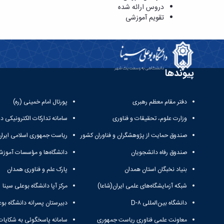
دروس ارائه شده
تقویم آموزشی
پیوندها
دفتر مقام معظم رهبری
پورتال امام خمینی (ره)
وزارت علوم، تحقیقات و فناوری
سامانه تدارکات الکترونیکی د
صندوق حمایت از پژوهشگران و فناوران کشور
ریاست جمهوری اسلامی ایران
صندوق رفاه دانشجویان
دانشگاه‌ها و مؤسسات آموزش
بنیاد نخبگان استان همدان
پارک علم و فناوری همدان
شبکه آزمایشگاه‌های علمی ایران(شاعا)
مرکز آپا دانشگاه بوعلی سینا
دانشگاه بین‌المللی D-۸
دبیرستان پسرانه دانشگاه بوع
معاونت علمی فناوری ریاست جمهوری
سامانه پاسخگوئی به شکایات