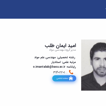
امید ایمان طلب
مدیر گروه مهندسی مواد
رشته تحصیلی: مهندسی علم مواد
مرتبه علمی: استادیار
رایانامه: o.imantalab@basu.ac.ir
: 31402201
صفحه شخصی