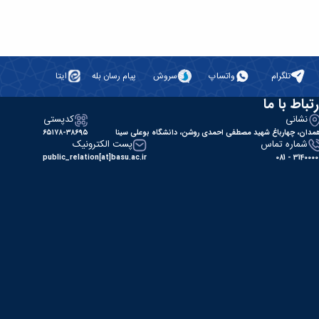
تلگرام
واتساپ
سروش
پیام رسان بله
ایتا
رتباط با ما
نشانی
کدپستی
مدان، چهارباغ شهید مصطفی احمدی روشن، دانشگاه بوعلی سینا
۶۵۱۷۸-۳۸۶۹۵
شماره تماس
پست الکترونیک
public_relation[at]basu.ac.ir
31400000 - 0