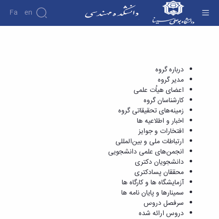
Fa
En
اخبار و اطلاعیه ها - دانشکده فنی و مهندسی
دانشکده
درباره
پژوهش
دانشکده
درباره گروه
تاریخچه
مدیر گروه
نشریات
ریاست
اعضای هیاُت علمی
دانشکده
کارشناسان گروه
آلبوم
زمینه‌های تحقیقاتی گروه
عکس
اخبار و اطلاعیه ها
اطلاعات
افتخارات و جوایز
تماس
ارتباطات ملی و بین‌المللی
سازمان
انجمن‌های علمی دانشجویی
دانشکده
دانشجویان دکتری
معاونت
محققان پسادکتری
آموزشی
آزمایشگاه ها و کارگاه ها
معاونت
سمینارها و پایان نامه ها
پژوهشی
سرفصل دروس
معاونت
دروس ارائه شده