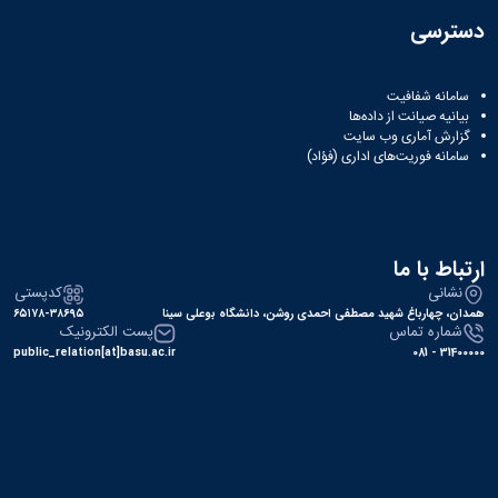
دسترسی
سامانه شفافیت
بیانیه صیانت از داده‌ها
گزارش آماری وب‌ سایت
سامانه فوریت‌های اداری (فؤاد)
ارتباط با ما
نشانی
کدپستی
همدان، چهارباغ شهید مصطفی احمدی روشن، دانشگاه بوعلی سینا
۶۵۱۷۸-۳۸۶۹۵
شماره تماس
پست الکترونیک
public_relation[at]basu.ac.ir
31400000 - 081