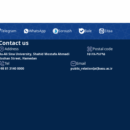
Telegram
WhatsApp
Soroush
Bale
Eitaa
Contact us
Address
Postal code
Bu-Ali Sina University, Shahid Mostafa Ahmadi
۶۵۱۷۸-۳۸۶۹۵
Roshan Street, Hamedan
Tel
Email
+98 81 3140 0000
public_relation[at]basu.ac.ir