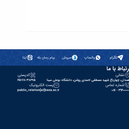
تلگرام
واتساپ
سروش
پیام رسان بله
ایتا
رتباط با ما
نشانی
کدپستی
مدان، چهارباغ شهید مصطفی احمدی روشن، دانشگاه بوعلی سینا
۶۵۱۷۸-۳۸۶۹۵
شماره تماس
پست الکترونیک
public_relation[at]basu.ac.ir
31400000 - 0