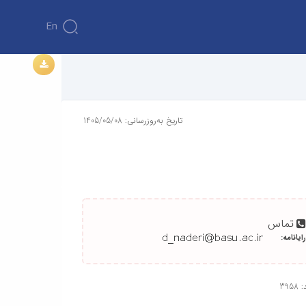
En
تاریخ به‌روزرسانی: 1405/05/08
تماس
رایانامه:
395