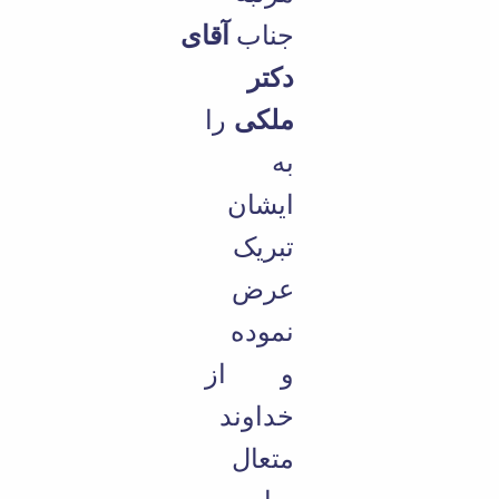
جناب
آقای
دکتر
ملکی
را
به
ایشان
تبریک
عرض
نموده
و از
خداوند
متعال