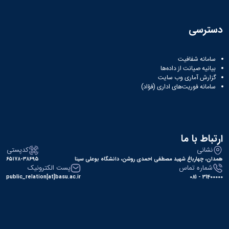
دسترسی
سامانه شفافیت
بیانیه صیانت از داده‌ها
گزارش آماری وب‌ سایت
سامانه فوریت‌های اداری (فؤاد)
ارتباط با ما
نشانی
کدپستی
همدان، چهارباغ شهید مصطفی احمدی روشن، دانشگاه بوعلی سینا
۶۵۱۷۸-۳۸۶۹۵
شماره تماس
پست الکترونیک
public_relation[at]basu.ac.ir
31400000 - 081