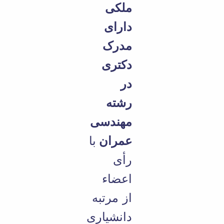
ملکی
دارای
مدرک
دکتری
در
رشته
مهندسی
عمران
با
رأی
اعضاء
از مرتبه
دانشیاری