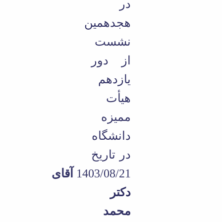
تحصیلات
در
تکمیلی
هجدهمین
نشست
از دور
یازدهم
هیأت
ممیزه
دانشگاه
در تاریخ
1403/08/21
آقای
دکتر
محمد