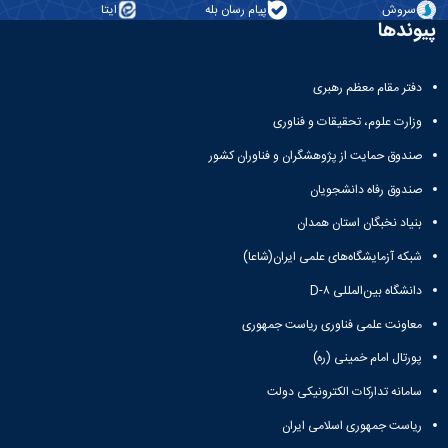
سروش
پیام رسان بله
ایتا
پیوندها
دفتر مقام معظم رهبری
وزارت علوم، تحقیقات و فناوری
صندوق حمایت از پژوهشگران و فناوران کشور
صندوق رفاه دانشجویان
بنیاد نخبگان استان همدان
شبکه آزمایشگاه‌های علمی ایران(شاعا)
دانشگاه بین‌المللی D-۸
معاونت علمی فناوری ریاست جمهوری
پورتال امام خمینی (ره)
سامانه تدارکات الکترونیکی دولت
ریاست جمهوری اسلامی ایران