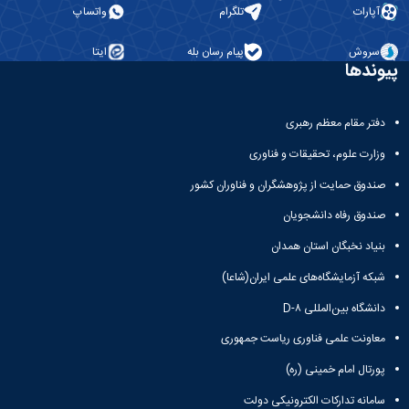
آپارات
تلگرام
واتساپ
سروش
پیام رسان بله
ایتا
پیوندها
دفتر مقام معظم رهبری
وزارت علوم، تحقیقات و فناوری
صندوق حمایت از پژوهشگران و فناوران کشور
صندوق رفاه دانشجویان
بنیاد نخبگان استان همدان
شبکه آزمایشگاه‌های علمی ایران(شاعا)
دانشگاه بین‌المللی D-۸
معاونت علمی فناوری ریاست جمهوری
پورتال امام خمینی (ره)
سامانه تدارکات الکترونیکی دولت