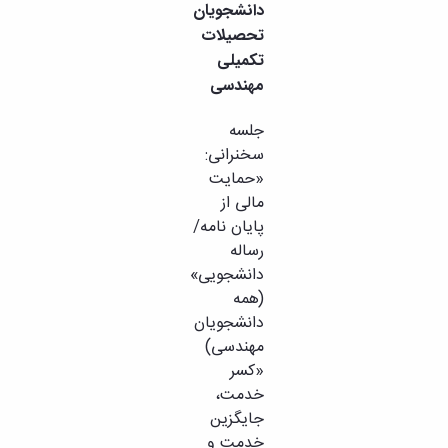
تحصیلات
دانشجویان
تکمیلی
تحصیلات
تکمیلی
مهندسی
جلسه
سخنرانی:
«حمایت
مالی از
پایان نامه/
رساله
دانشجویی»
(همه
دانشجویان
مهندسی)
«کسر
خدمت،
جایگزین
خدمت و