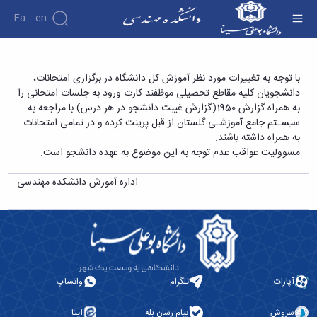
Fa
En
دانشکده
اطلاعیه کارت ورود به جلسه - دانشکده فنی و
با توجه به تغییرات مورد نظر آموزش کل دانشگاه در برگزاری امتحانات،
درباره
پژوهش
دانشجویان کلیه مقاطع تحصیلی موظفند کارت ورود به جلسات امتحانی را
مهندسی
دانشکده
به همراه گزارش 1950(گزارش غیبت دانشجو در هر درس) با مراجعه به
تاریخچه
نشریات
سیسـتم جامع آموزشـی گلستان از قبل پرینت کرده و در تمامی امتحانات
ریاست
به همراه داشته باشند.
دانشکده
مسوولیت عواقب عدم توجه به این موضوع به عهده دانشجو است.
آلبوم
عکس
اداره آموزش دانشکده مهندسی
اطلاعات
تماس
سازمان
دانشکده
معاونت
آموزشی
معاونت
آپارات
تلگرام
واتساپ
پژوهشی
معاونت
سروش
پیام رسان بله
ایتا