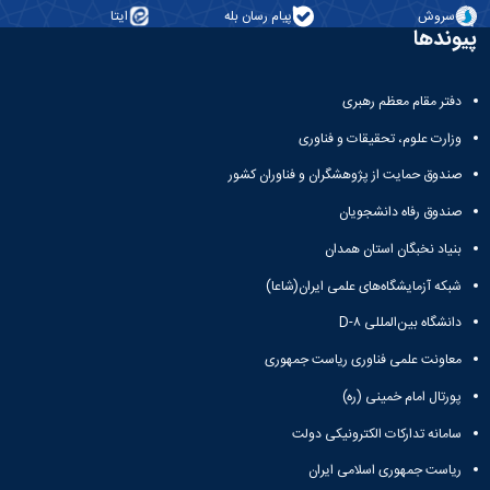
تحصیلات
سروش
پیام رسان بله
ایتا
تکمیلی
پیوندها
دفتر مقام معظم رهبری
وزارت علوم، تحقیقات و فناوری
صندوق حمایت از پژوهشگران و فناوران کشور
صندوق رفاه دانشجویان
بنیاد نخبگان استان همدان
شبکه آزمایشگاه‌های علمی ایران(شاعا)
دانشگاه بین‌المللی D-۸
معاونت علمی فناوری ریاست جمهوری
پورتال امام خمینی (ره)
سامانه تدارکات الکترونیکی دولت
ریاست جمهوری اسلامی ایران