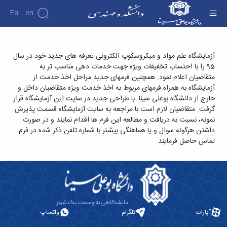
Fa
En
دانشکده
اعلام تعرفه و فرم های جدید آزمایشگاه در سال 95
آزمایشگاه علم مواد و میکروسکوپ الکترونی تعرفه های جدید خود در سال
درباره
پژوهش
95 را با احتساب تخفیفات ویژه جهت خدمات دهی مناسب تر به
- دانشکده فنی و مهندسی
دانشکده
متقاضیان اعلام نمود. همچنین فرمهای جدید مراحل اخذ خدمت از
تاریخچه
نشریات
آزمایشگاه به همراه فرمهای مربوط به اخذ خدمت ویژه متقاضیان داخل و
ریاست
خارج از دانشگاه بوعلی سینا با طراحی جدید در سایت این آزمایشگاه قرار
دانشکده
گرفت. متقاضیان لازم است با مراجعه به سایت آزمایشگاه قسمت پذیرش
آلبوم
نمونه، نسبت به دریافت و مطالعه این فرم ها اقدام نمایند و در صورت
عکس
داشتن هرگونه سوال و یا هماهنگی بیشتر با شماره تلفن ذکر شده در فرم
اطلاعات
تماس حاصل فرمایند
تماس
سازمان
دانشکده
معاونت
آموزشی
معاونت
پژوهشی
آپارات
تلگرام
واتساپ
معاونت