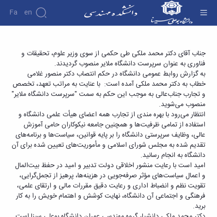
Fa
En
دانشکده
انتصاب عضو هیأت علمی دانشگاه به عنوان
جناب آقای دکتر محمد ملکی طی حکمی از سوی وزیر علوم، تحقیقات و
درباره
پژوهش
فناوری به عنوان سرپرست دانشگاه ملایر منصوب گردیدند.
سرپرست دانشگاه ملایر - دانشکده فنی و مهندسی
دانشکده
به گزارش روابط عمومی دانشگاه در حکم انتصاب دکتر منصور غلامی
تاریخچه
نشریات
خطاب به دکتر محمد ملکی آمده است: با عنایت به مراتب تعهد، تخصص
ریاست
و تجارب جناب‌عالی به موجب این حکم به سمت "سرپرست دانشگاه ملایر"
دانشکده
منصوب می‌شوید.
آلبوم
انتظار می‌رود با بهره مندی از تجارب همه اعضای هیأت علمی دانشگاه و
عکس
استفاده از تمامی ظرفیت‌ها و همچنین جامعه نیکوکاران حامی آموزش
اطلاعات
عالی، وظایف سرپرستی دانشگاه را بر پایه قوانین، سیاست‌ها و برنامه‌های
تماس
تقدیم شده به مجلس شورای اسلامی و مأموریت‌های تعیین شده برای آن
سازمان
دانشگاه به انجام رسانید.
دانشکده
امید است با رعایت منشور اخلاقی دولت تدبیر و امید در حفظ بیت‌المال
معاونت
و اعمال سیاست‌های مؤثر صرفه‌جویی در هزینه‌ها، پرهیز از تجمل‌گرایی،
آموزشی
تقویت نظم و انضباط اداری و رعایت دقیق مقررات مالی و ارتقای علمی،
معاونت
فرهنگی و اجتماعی آن دانشگاه، نهایت کوشش و اهتمام خویش را به کار
پژوهشی
برید.
معاونت
دکتر محمد ملکی دانشیار گروه مهندسی عمران دانشگاه بوعلی سینا است.