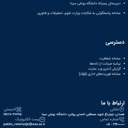
دبیرستان پسرانه دانشگاه بوعلی سینا
سامانه پاسخگوئی به شکایات وزارت علوم، تحقیقات و فناوری
دسترسی
سامانه شفافیت
بیانیه صیانت از داده‌ها
گزارش آماری وب‌ سایت
سامانه فوریت‌های اداری (فؤاد)
ارتباط با ما
نشانی
کدپستی
همدان، چهارباغ شهید مصطفی احمدی روشن، دانشگاه بوعلی سینا
۶۵۱۷۸-۳۸۶۹۵
شماره تماس
پست الکترونیک
public_relation[at]basu.ac.ir
31400000 - 081