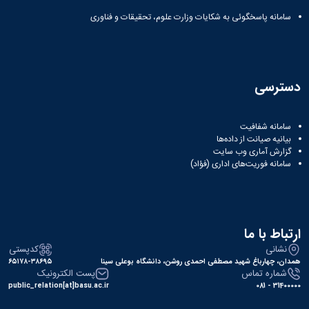
سامانه پاسخگوئی به شکایات وزارت علوم، تحقیقات و فناوری
دسترسی
سامانه شفافیت
بیانیه صیانت از داده‌ها
گزارش آماری وب‌ سایت
سامانه فوریت‌های اداری (فؤاد)
ارتباط با ما
نشانی
کدپستی
همدان، چهارباغ شهید مصطفی احمدی روشن، دانشگاه بوعلی سینا
۶۵۱۷۸-۳۸۶۹۵
شماره تماس
پست الکترونیک
public_relation[at]basu.ac.ir
31400000 - 081