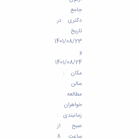
تحصیلات
تکمیلی
جامع
دکتری در
تاریخ
1401/08/23
و
1401/08/24
مکان :
سالن
مطالعه
خواهران
زمانبندی :
صبح از
ساعت 8