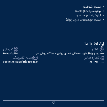
سامانه شفافیت
بیانیه صیانت از داده‌ها
گزارش آماری وب‌ سایت
سامانه فوریت‌های اداری (فؤاد)
ارتباط با ما
نشانی
کدپستی
همدان، چهارباغ شهید مصطفی احمدی روشن، دانشگاه بوعلی سینا
۶۵۱۷۸-۳۸۶۹۵
شماره تماس
پست الکترونیک
public_relation[at]basu.ac.ir
31400000 - 081