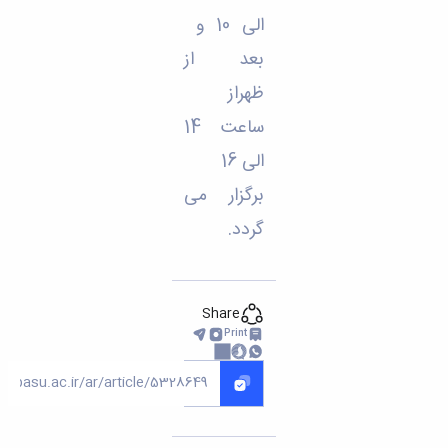
الی 10 و
بعد از
ظهراز
ساعت 14
الی 16
برگزار می
گردد.
Share
Print