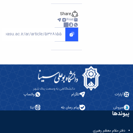
Share
Print
آپارات
تلگرام
واتساپ
سروش
پیام رسان بله
ایتا
پیوندها
دفتر مقام معظم رهبری