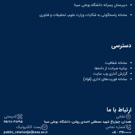
دبیرستان پسرانه دانشگاه بوعلی سینا
سامانه پاسخگوئی به شکایات وزارت علوم، تحقیقات و فناوری
دسترسی
سامانه شفافیت
بیانیه صیانت از داده‌ها
گزارش آماری وب‌ سایت
سامانه فوریت‌های اداری (فؤاد)
ارتباط با ما
نشانی
کدپستی
همدان، چهارباغ شهید مصطفی احمدی روشن، دانشگاه بوعلی سینا
۶۵۱۷۸-۳۸۶۹۵
شماره تماس
پست الکترونیک
public_relation[at]basu.ac.ir
31400000 - 081