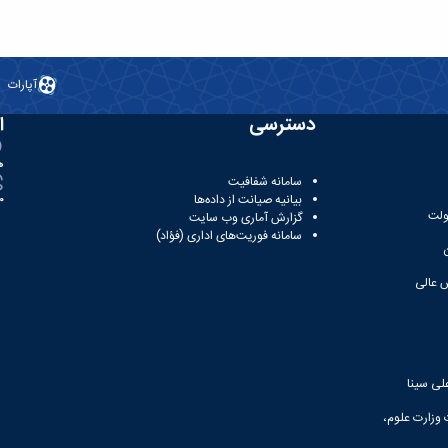
آپارات
دسترسی
ا
ه
سامانه شفافیت
بیانیه صیانت از داده‌ها
81
ولت
گزارش آماری وب‌ سایت
سامانه فوریت‌های اداری (فؤاد)
 عالی
لی سینا
 وزارت علوم،