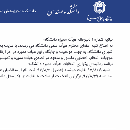
دانشکده
پژوهش
برگزاری انتخابات اعضای هیأت ممیزه و کمیسیون 
بیانیه شماره 1 دبیرخانه هیأت ممیزه دانشگاه:
شوراي دانشگاه، به جهت موقعيت و جايگاه رفيع هيأت مميزه در امر ارتق
موجبات انتخاب اعضايي دلسوز و متعهد در تصدي هيأت مميزه و كميسي
برنامه زمانبندي برگزاري انتخابات هيأت مميزه دانشگاه:
- شنبه 97/8/19 لغايت دوشنبه (عصر) 97/8/21: ثبت نام از متقاضيان عضويت در هيأت مميزه و كميسيون هاي تخصصي (صرفاً به صورت كتبي با تكميل فرم اعلام داوطلبي و تحویل به دانشکده های مربوطه).
سه شنبه 97/8/29: برگزاري انتخابات از ساعت 8 لغايت 12 (در محل دانشكده ها)