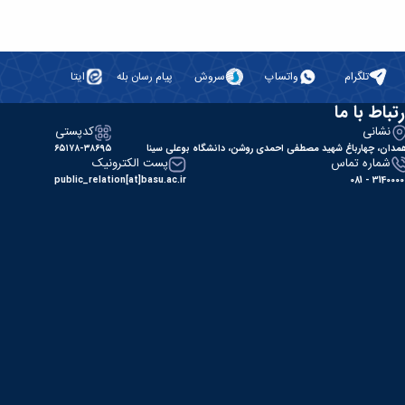
تلگرام
واتساپ
سروش
پیام رسان بله
ایتا
رتباط با ما
نشانی
کدپستی
مدان، چهارباغ شهید مصطفی احمدی روشن، دانشگاه بوعلی سینا
۶۵۱۷۸-۳۸۶۹۵
شماره تماس
پست الکترونیک
public_relation[at]basu.ac.ir
31400000 - 0