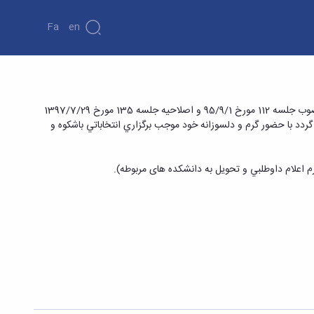
Fa
En
به اطلاع کلیه اعضای محترم هیأت علمی دانشگاه مي رساند، با عنايت به پايان دور هشتم هيأت مميزه دانشگاه و با استناد به شيوه نامه برگزاري انتخابات مصوب جلسه 112 مورخ 95/9/1 و اصلاحیه جلسه 135 مورخ 1397/7/29
ردد با حضور گرم و دلسوزانه خود موجب برگزاري انتخاباتي باشكوه و