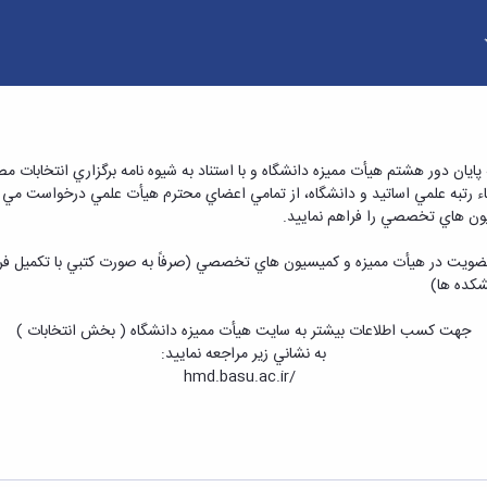
های تخصصی وابسته - دانشکده فنی و مهندسی
اء رتبه علمي اساتید و دانشگاه، از تمامي اعضاي محترم هيأت علمي درخواست مي گ
ون هاي تخصصي را فراهم نمایید.
جهت كسب اطلاعات بيشتر به سايت هيأت مميزه دانشگاه ( بخش انتخابات )
به نشاني زير مراجعه نماييد:
/hmd.basu.ac.ir