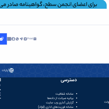
Print
آپارات
دسترسی
ا
ه
سامانه شفافیت
بیانیه صیانت از داده‌ها
81
ولت
گزارش آماری وب‌ سایت
سامانه فوریت‌های اداری (فؤاد)