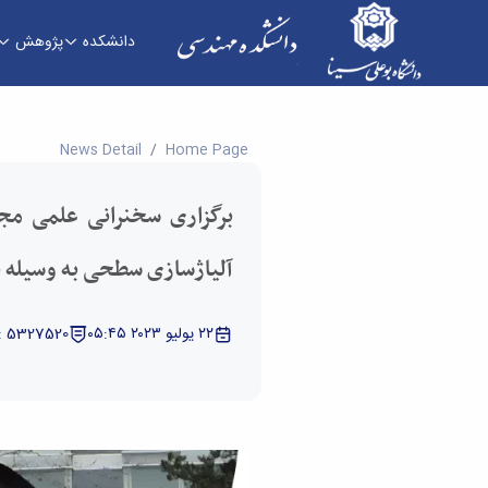
دانشکده
پژوهش
برگزاری سخنرانی علمی مجازی با موضوع فناوری آل
News Detail
Home Page
برگزاری سخنرانی علمی مج
آلیاژسازی سطحی به وسیله پ
٢٢ يوليو ٢٠٢٣ ٠٥:٤٥
: 5327520