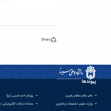
Share
پیوندها
دفتر مقام معظم رهبری
پورتال امام خمینی (ره)
وزارت علوم، تحقیقات و فناوری
سامانه تدارکات الکترونیکی د