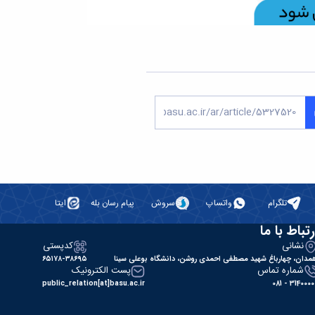
تلگرام
واتساپ
سروش
پیام رسان بله
ایتا
رتباط با ما
نشانی
کدپستی
مدان، چهارباغ شهید مصطفی احمدی روشن، دانشگاه بوعلی سینا
۶۵۱۷۸-۳۸۶۹۵
شماره تماس
پست الکترونیک
public_relation[at]basu.ac.ir
31400000 - 0