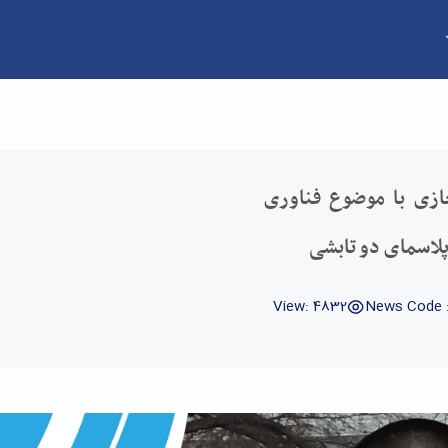
یاژسازی سطحی به وسیله پلاسمای دو تابشی - دانش
ازی با موضوع فناوری
لاسمای دو تابشی
View: 4832
News Code 