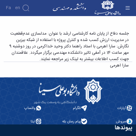
Fa
En
دانشکده
جلسه دفاع از پایان نامه کارشناسی ارشد با عنوان:
جلسه دفاع از پایان نامه کارشناسی ارشد با عنوان: مدلسازی عدم‌قطعیت
درباره
پژوهش
در مدیریت ارزش کسب شده و کنترل پروژه با استفاده از شبکه بیزین
مدلسازی عدم¬قطعیت در مدیریت ارزش کسب
دانشکده
نگارش: سارا اهرمی با استاد راهنما دکتر وحید خداکرمی در روز دوشنبه 9
شده و کنترل پروژه با استفاده از شبکه بیزین
تاریخچه
نشریات
مهر ساعت 14 در آمفی تاتیر دانشکده مهندسی برگزار میگردد. علاقمندان
ریاست
نگارش: سارا اهرمی - دانشکده فنی و مهندسی
جهت کسب اطلاعات بیشتر به لینک زیر مراجعه نمایند.
دانشکده
سارا اهرمی
آلبوم
عکس
اطلاعات
تماس
سازمان
دانشکده
معاونت
آپارات
تلگرام
واتساپ
آموزشی
معاونت
سروش
پیام رسان بله
ایتا
پژوهشی
پیوندها
معاونت