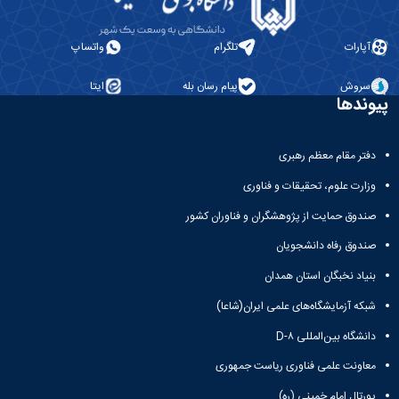
آپارات
تلگرام
واتساپ
سروش
پیام رسان بله
ایتا
پیوندها
دفتر مقام معظم رهبری
وزارت علوم، تحقیقات و فناوری
صندوق حمایت از پژوهشگران و فناوران کشور
صندوق رفاه دانشجویان
بنیاد نخبگان استان همدان
شبکه آزمایشگاه‌های علمی ایران(شاعا)
دانشگاه بین‌المللی D-۸
معاونت علمی فناوری ریاست جمهوری
پورتال امام خمینی (ره)