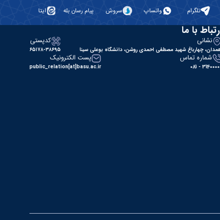
تلگرام
واتساپ
سروش
پیام رسان بله
ایتا
رتباط با ما
نشانی
کدپستی
مدان، چهارباغ شهید مصطفی احمدی روشن، دانشگاه بوعلی سینا
۶۵۱۷۸-۳۸۶۹۵
شماره تماس
پست الکترونیک
public_relation[at]basu.ac.ir
31400000 - 0