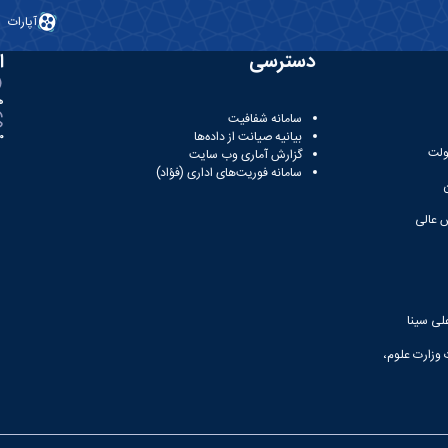
آپارات
دسترسی
ا
ه
سامانه شفافیت
بیانیه صیانت از داده‌ها
81
ولت
گزارش آماری وب‌ سایت
سامانه فوریت‌های اداری (فؤاد)
 عالی
لی سینا
 وزارت علوم،