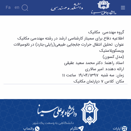
Fa
En
دانشکده
دفاع برای سمینار کارشناسی ارشد در رشته مهندسی
گروه مهندسی مکانیک
درباره
پژوهش
اطلاعیه دفاع برای سمینار کارشناسی ارشد در رشته مهندسی مکانیک
مکانیک آقای امیر سالاری با عنوان «تحلیل انتقال
دانشکده
عنوان: تحلیل انتقال حرارت جابجایی طبیعی(رایلی-بنارد) در نانوسیالات
حرارت جابجایی طبیعی(رایلی-بنارد) در نانوسیالات
تاریخچه
نشریات
ویسکوپلاستیک
ریاست
ویسکوپلاستیک (مدل کسون)» - دانشکده فنی و
(مدل کسون)
دانشکده
مهندسی
استاد راهنما: دکتر محمد سعید عقیقی
آلبوم
ارائه دهنده‌: امیر سالاری
عکس
زمان: سه شنبه 19/04/1397 ساعت 11
اطلاعات
مکان: کلاس 7 دپارتمان مکانیک
تماس
سازمان
دانشکده
معاونت
آموزشی
معاونت
پژوهشی
معاونت
آپارات
تلگرام
واتساپ