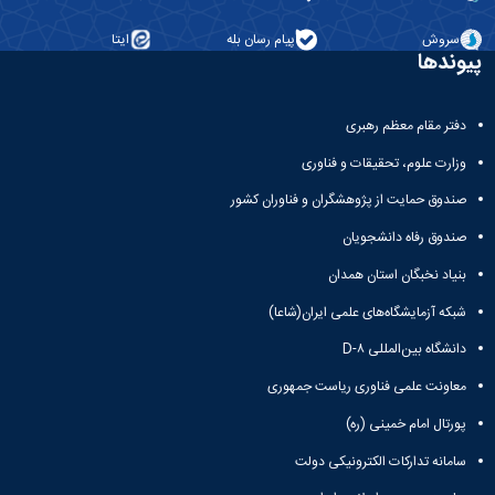
تحصیلات
تکمیلی
سروش
پیام رسان بله
ایتا
پیوندها
دفتر مقام معظم رهبری
وزارت علوم، تحقیقات و فناوری
صندوق حمایت از پژوهشگران و فناوران کشور
صندوق رفاه دانشجویان
بنیاد نخبگان استان همدان
شبکه آزمایشگاه‌های علمی ایران(شاعا)
دانشگاه بین‌المللی D-۸
معاونت علمی فناوری ریاست جمهوری
پورتال امام خمینی (ره)
سامانه تدارکات الکترونیکی دولت