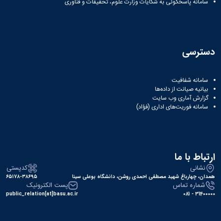
سامانه پاسخگوئی به شکایات وزارت علوم، تحقیقات و فناوری
دسترسی
سامانه شفافیت
بیانیه صیانت از داده‌ها
گزارش آماری وب‌ سایت
سامانه فوریت‌های اداری (فؤاد)
ارتباط با ما
نشانی
کدپستی
همدان، چهارباغ شهید مصطفی احمدی روشن، دانشگاه بوعلی سینا
۶۵۱۷۸-۳۸۶۹۵
شماره تماس
پست الکترونیک
public_relation[at]basu.ac.ir
31400000 - 081