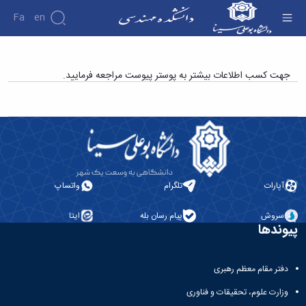
Fa
En
دانشکده
دوره آموزشی پایپینگ - دانشکده فنی و مهندسی
جهت کسب اطلاعات بیشتر به پوستر پیوست مراجعه فرمایید.
درباره
پژوهش
دانشکده
تاریخچه
نشریات
ریاست
دانشکده
آلبوم
عکس
اطلاعات
آپارات
تلگرام
واتساپ
تماس
سازمان
سروش
پیام رسان بله
ایتا
دانشکده
پیوندها
معاونت
آموزشی
معاونت
دفتر مقام معظم رهبری
پژوهشی
وزارت علوم، تحقیقات و فناوری
معاونت