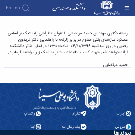
Fa
En
دانشکده
رساله دکتری مهندس حمید مرتضایی با عنوان
رساله دکتری مهندس حمید مرتضایی با عنوان «طراحی پلاستیک بر اساس
درباره
پژوهش
عملکرد سازه‌های بتنی مقاوم در برابر زلزله» با راهنمایی دکتر فریدون
«طراحی پلاستیک بر اساس عملکرد سازه‌های بتنی
دانشکده
رضایی در روز سه‌شنبه 04/11/1396 ساعت 11:30 در آمفی تئاتر دانشکده
مقاوم در برابر زلزله» - دانشکده فنی و مهندسی
تاریخچه
نشریات
ارائه خواهد شد. جهت کسب اطلاعات بیشتر به لینک زیر مراجعه فرمایید:
ریاست
دانشکده
حمید مرتضایی
آلبوم
عکس
اطلاعات
تماس
سازمان
دانشکده
معاونت
آموزشی
آپارات
تلگرام
واتساپ
معاونت
پژوهشی
سروش
پیام رسان بله
ایتا
معاونت
پیوندها