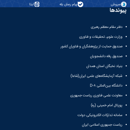
تحصیلات
سروش
پیام رسان بله
ایتا
تکمیلی
پیوندها
دفتر مقام معظم رهبری
وزارت علوم، تحقیقات و فناوری
صندوق حمایت از پژوهشگران و فناوران کشور
صندوق رفاه دانشجویان
بنیاد نخبگان استان همدان
شبکه آزمایشگاه‌های علمی ایران(شاعا)
دانشگاه بین‌المللی D-۸
معاونت علمی فناوری ریاست جمهوری
پورتال امام خمینی (ره)
سامانه تدارکات الکترونیکی دولت
ریاست جمهوری اسلامی ایران