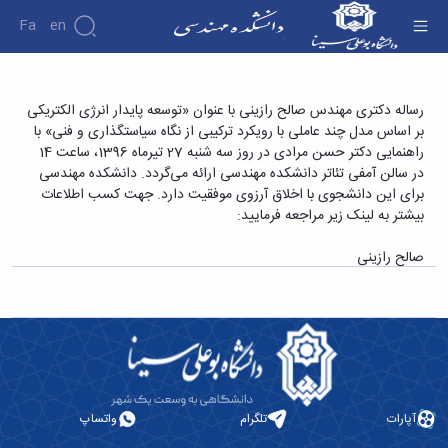
Fa
En
دانشکده
رساله دکتری مهندس صالح رازینی با عنوان «توسعه
رساله دکتری مهندس صالح رازینی با عنوان «توسعه پایدار انرژی الکتریکی
درباره
پژوهش
بر اساس مدل چند عاملی با رویکرد ترکیبی از نگاه سیاستگذاری و فنی» با
پایدار انرژی الکتریکی بر اساس مدل چند عاملی با
دانشکده
راهنمایی دکتر حسن مرادی در روز سه شنبه 27 تیرماه 1396، ساعت 14
رویکرد ترکیبی از نگاه سیاستگذاری و فنی» -
تاریخچه
نشریات
در سالن آمفی تئاتر دانشکده مهندسی ارائه می‌گردد. دانشکده مهندسی
ریاست
دانشکده فنی و مهندسی
برای این دانشجوی با اخلاق آرزوی موفقیت دارد. جهت کسب اطلاعات
دانشکده
بیشتر به لینک زیر مراجعه فرمایید:
آلبوم
عکس
صالح رازینی
اطلاعات
تماس
سازمان
دانشکده
معاونت
آموزشی
معاونت
پژوهشی
آپارات
تلگرام
واتساپ
معاونت