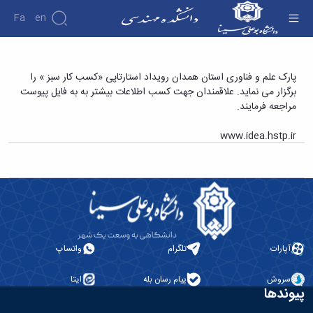
Fa
En
دانشکده
رویداد استارتاپی کسب کار سبز - دانشکده فنی و
پارک علم و فناوری استان همدان رویداد استارتاپی «کسب کار سبز » را
درباره
پژوهش
برگزار می نماید. علاقمندان جهت کسب اطلاعات بیشتر به به فایل پیوست
مهندسی
دانشکده
مراجعه فرمایند.
تاریخچه
نشریات
ریاست
www.idea.hstp.ir
دانشکده
آلبوم
عکس
اطلاعات
تماس
سازمان
دانشکده
معاونت
آپارات
تلگرام
واتساپ
آموزشی
معاونت
سروش
پیام رسان بله
ایتا
پژوهشی
پیوندها
معاونت