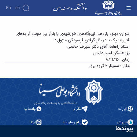
Fa
En
دانشکده
سمینار کارشناسی ارشد آقای امید عابدی با عنوان
عنوان: بهبود بازدهی نیروگاه‌های خورشیدی با بازآرایی مجدد آرایه‌های
درباره
پژوهش
فتوولتاییک با در نظر گرفتن فرسودگی ماژول‌ها
«بهبود بازدهی نیروگاه‌های خورشیدی با بازآرایی
دانشکده
استاد راهنما: آفای دکتر علیرضا حاتمی
مجدد آرایه‌های فتوولتاییک با در نظر گرفتن
تاریخچه
نشریات
پژوهشگر: امید عابدی
ریاست
فرسودگی ماژول‌ها» - دانشکده فنی و مهندسی
زمان: 8/11/96
دانشکده
مکان: سمینار 2 گروه برق
آلبوم
عکس
اطلاعات
تماس
سازمان
دانشکده
معاونت
آپارات
تلگرام
واتساپ
آموزشی
معاونت
سروش
پیام رسان بله
ایتا
پژوهشی
پیوندها
معاونت