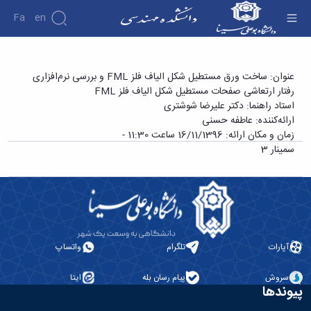
Fa
En
دانشکده
سمینار کارشناسی ارشد خانم عاطفه حسنی با عنوان
عنوان: ساخت ورق مستطیل شکل الیاف فلز FML و بررسی نرم‌افزاری
درباره
پژوهش
رفتار ارتعاشی صفحات مستطیل شکل الیاف فلز FML
«ساخت ورق مستطیل شکل الیاف فلز FML و
دانشکده
استاد راهنما: دکتر علیرضا شوشتری
بررسی نرم‌افزاری رفتار ارتعاشی صفحات مستطیل
تاریخچه
نشریات
ارائه‌کننده: عاطفه حسنی
ریاست
شکل الیاف فلز FML » - دانشکده فنی و مهندسی
زمان و مکان ارائه: 16/11/1396 ساعت 11:30 -
دانشکده
سمینار 3
آلبوم
عکس
اطلاعات
تماس
سازمان
دانشکده
معاونت
آپارات
تلگرام
واتساپ
آموزشی
معاونت
سروش
پیام رسان بله
ایتا
پژوهشی
پیوندها
معاونت