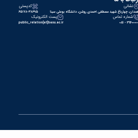
نشانی
کدپستی
مدان، چهارباغ شهید مصطفی احمدی روشن، دانشگاه بوعلی سینا
۶۵۱۷۸-۳۸۶۹۵
شماره تماس
پست الکترونیک
public_relation[at]basu.ac.ir
31400000 - 0