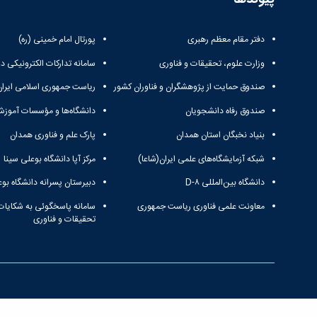
دفتر مقام معظم رهبری
پورتال امام خمینی (ره)
وزارت علوم، تحقیقات و فناوری
سامانه تدارکات الکترونیکی د
صندوق حمایت از پژوهشگران و فناوران کشور
ریاست جمهوری اسلامی ایران
صندوق رفاه دانشجویان
دانشگاه‌ها و مؤسسات آموزش
بنیاد نخبگان استان همدان
پارک علم و فناوری همدان
شبکه آزمایشگاه‌های علمی ایران(شاعا)
مرکز آپا دانشگاه بوعلی سینا
دانشگاه بین‌المللی D-۸
دبیرستان پسرانه دانشگاه بوع
معاونت علمی فناوری ریاست جمهوری
سامانه پاسخگوئی به شکایات
تحقیقات و فناوری