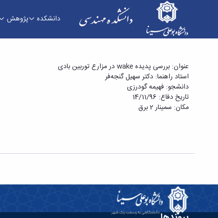
دانشکده
پژوهش
سمینار کارشناسی ارشد خانم فهیمه گودرزی با عنوان «بررسی پدیده wake در مزارع توربین بادی
عنوان: بررسی پدیده wake در مزارع توربین بادی
استاد راهنما: دکتر سهیل گنجه‌فر
دانشجو: فهیمه گودرزی
تاریخ دفاع: 14/11/96
مکان: سمینار 2 برق
پیوندها