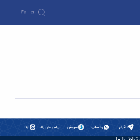
Fa
En
تلگرام
واتساپ
سروش
پیام رسان بله
ایتا
رتباط با ما