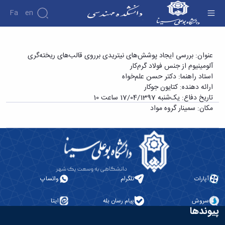
Fa
En
دانشکده
سمینار کارشناسی ارشد خانم کتایون جوکار با عنوان
عنوان: بررسی ایجاد پوشش‌های نیتریدی برروی قالب‌های ریخته‌گری
درباره
پژوهش
آلومینیوم از جنس فولاد گرم‌کار
«بررسی ایجاد پوشش‌های نیتریدی برروی قالب‌های
دانشکده
استاد راهنما: دکتر حسن علم‌خواه
ریخته‌گری آلومینیوم از جنس فولاد گرم‌کار» -
تاریخچه
نشریات
ارائه دهنده: کتایون جوکار
ریاست
دانشکده فنی و مهندسی
تاریخ دفاع: یک‌شنبه 17/04/1397 ساعت 10
دانشکده
مکان: سمینار گروه مواد
آلبوم
عکس
اطلاعات
تماس
سازمان
دانشکده
معاونت
آپارات
تلگرام
واتساپ
آموزشی
معاونت
سروش
پیام رسان بله
ایتا
پژوهشی
پیوندها
معاونت