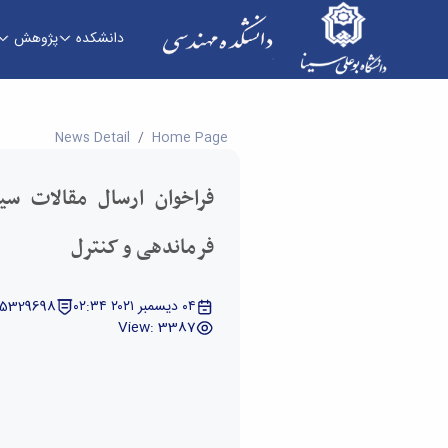
دانشکده
پژوهش
فراخوان ارسال مقالات سیزدهمین کنفرانس ملی فرم
News Detail
Home Page
فراخوان ارسال مقالات سی
فرماندهی و کنترل
٠٤ ديسمبر ٢٠٢١ ٠٢:٣٤
 5329698
View: 3387