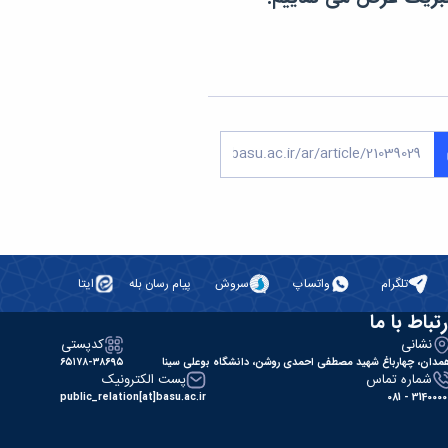
تلگرام
واتساپ
سروش
پیام رسان بله
ایتا
رتباط با ما
نشانی
کدپستی
مدان، چهارباغ شهید مصطفی احمدی روشن، دانشگاه بوعلی سینا
۶۵۱۷۸-۳۸۶۹۵
شماره تماس
پست الکترونیک
public_relation[at]basu.ac.ir
31400000 - 0