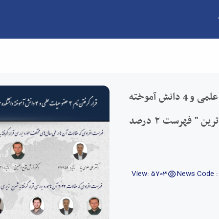
قرار گرفتن نام 3 عضو هیات علمی و 4 دانش آموخته
دانشکده مهندسي در جدیدترین " فهرست ۲ درصد
View: 5703
News Code : 