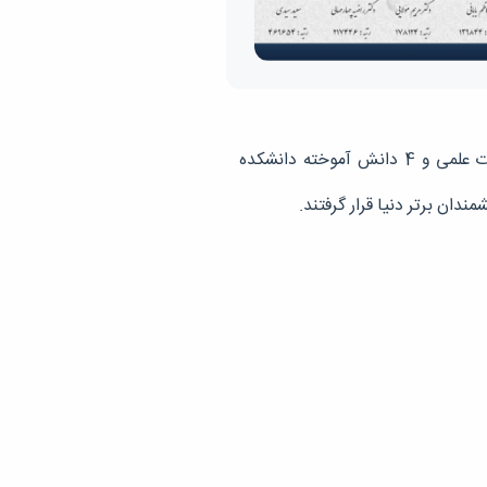
بر اساس اطلاعات جدید نمایه استنادی معتبر scopus ۲۰۲5، با بررسی مقالات مربوط به ۲۰۲4، 3 عضو هیات علمی و 4 دانش آموخته دانشکده