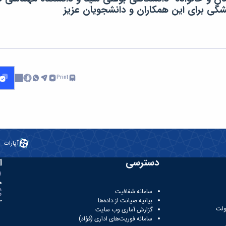
یشگی برای این همکاران و دانشجویان عزیز
Print
آپارات
دسترسی
ا
ه
سامانه شفافیت
بیانیه صیانت از داده‌ها
81
ولت
گزارش آماری وب‌ سایت
سامانه فوریت‌های اداری (فؤاد)