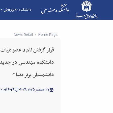
دانشکده
پژوهش
قرار گرفتن نام 3 عضو هیات علمی و 4 دانش آموخته دانشکده مهندسي در جدیدترین " فهرست ۲ درصد دانشمندان برتر دنیا " - دانشکده فنی و مهندسی
News Detail
Home Page
دانشمندان برتر دنیا "
٢٧ سبتمبر ٢٠٢٥ ٠٦:٣٩
21039029