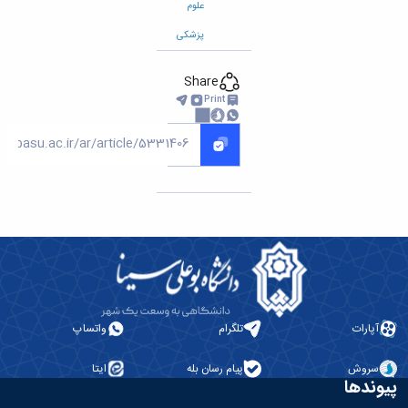
علوم
پزشکی
Share
Print
آپارات
تلگرام
واتساپ
سروش
پیام رسان بله
ایتا
پیوندها