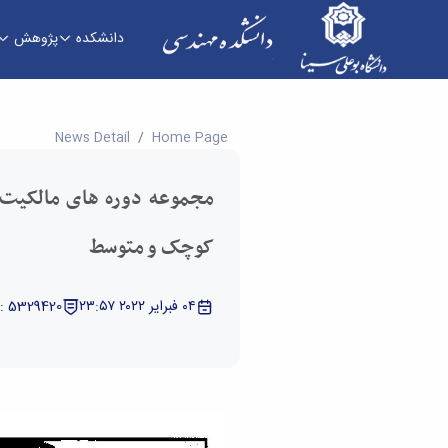
دانشکده
پژوهش
مجموعه دوره های مالکیت فکری برای شرکت های 
News Detail
Home Page
مجموعه دوره های مالکیت 
کوچک و متوسط
٠٤ فبراير ٢٠٢٢ ٢٣:٥٧
: 5329420