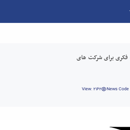
کوچک و متوسط - دانشکده فنی و مهندسی
فکری برای شرکت های
View: 2162
News Code 