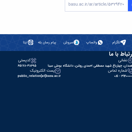
تلگرام
واتساپ
سروش
پیام رسان بله
ایتا
رتباط با ما
نشانی
کدپستی
مدان، چهارباغ شهید مصطفی احمدی روشن، دانشگاه بوعلی سینا
۶۵۱۷۸-۳۸۶۹۵
شماره تماس
پست الکترونیک
public_relation[at]basu.ac.ir
31400000 - 0