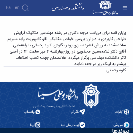
Fa
En
دانشکده
پایان نامه برای دریافت درجه دکتری در رشته
پایان نامه برای دریافت درجه دکتری در رشته مهندسی مکانیک گرایش
درباره
پژوهش
طراحی کاربردی با عنوان: بررسی خواص مکانیکی نانو کامپوزیت پایه منیزیم
مهندسی مکانیک گرایش طراحی کاربردی با عنوان:
دانشکده
ساخته‌شده به روش فشرده‌سازی پودر نگارش: کاوه رحمانی با راهنمایی
بررسی خواص مکانیکی نانو کامپوزیت پایه منیزیم
تاریخچه
نشریات
آقای دکتر غلامحسین مجذوبی در روز چهارشنبه 4 مهر ساعت 14 در آمفی
ریاست
ساخته‌شده به روش فشرده‌سازی پودر نگارش: کاوه
تاتر دانشکده مهندسی برگزار میگردد. علاقمندان جهت کسب اطلاعات
دانشکده
رحمانی - دانشکده فنی و مهندسی
بیشتر به لینک زیر مراجعه نمایند.
آلبوم
کاوه رحمانی
عکس
اطلاعات
تماس
سازمان
دانشکده
معاونت
آموزشی
آپارات
تلگرام
واتساپ
معاونت
پژوهشی
سروش
پیام رسان بله
ایتا
معاونت
پیوندها