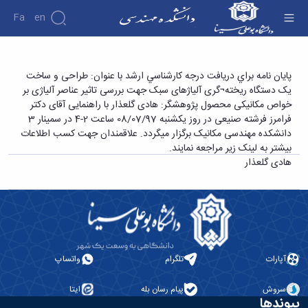
Fa
En
دانشکده
پایان نامه برای دریافت درجه کارشناسی ارشد با
پايان نامه براي دريافت درجه كارشناسي ارشد با عنوان: طراحی و ساخت
درباره
پژوهش
یک دستگاه ریخته¬گری آلیاژهای سبک جهت بررسی تاثیر عناصر آلیاژی بر
عنوان: طراحی و ساخت یک دستگاه ریخته¬گری
دانشکده
خواص مکانیکی محصول پژوهشگر: هادی گلعذار با راهنمایی آقای دکتر
آلیاژهای سبک جهت بررسی تاثیر عناصر آلیاژی بر
تاریخچه
نشریات
فرامرز فرشته صنیعی در روز یکشنبه 08/07/97 ساعت 2-4 در سمینار 3
ریاست
خواص مکانیکی محصول پژوهشگر: هادی گلعذار -
دانشکده مهندسی مکانیک برگزار میگردد. علاقمندان جهت کسب اطلاعات
دانشکده
دانشکده فنی و مهندسی
بیشتر به لینک زیر مراجعه نمایند.
آلبوم
هادی گلعذار
عکس
اطلاعات
تماس
سازمان
دانشکده
معاونت
آموزشی
آپارات
تلگرام
واتساپ
معاونت
پژوهشی
سروش
پیام رسان بله
ایتا
معاونت
پیوندها