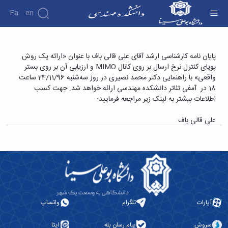
Fa
En
دانشکده
پایان نامه کارشناسی ارشد آقای علی قالی باف با
پایان نامه کارشناسی ارشد آقای علی قالی باف با عنوان «ارائه یک روش
درباره
پژوهش
پویای کنترل نرخ ارسال بر روی کانال MIMO و ارزیابی آن بر روی بستر
عنوان «ارائه یک روش پویای کنترل نرخ ارسال بر
دانشکده
واقعی» با راهنمایی دکتر محمد نصیری در روز سه‌شنبه 24/11/96 ساعت
روی کانال MIMO و ارزیابی آن بر روی بستر واقعی»
تاریخچه
نشریات
18 در آمفی تئاتر دانشکده مهندسی ارائه خواهد شد. جهت کسب
ریاست
- دانشکده فنی و مهندسی
اطلاعات بیشتر به لینک زیر مراجعه فرمایید:
دانشکده
آلبوم
علی قالی باف
عکس
اطلاعات
تماس
سازمان
دانشکده
معاونت
آموزشی
معاونت
آپارات
تلگرام
واتساپ
پژوهشی
معاونت
سروش
پیام رسان بله
ایتا