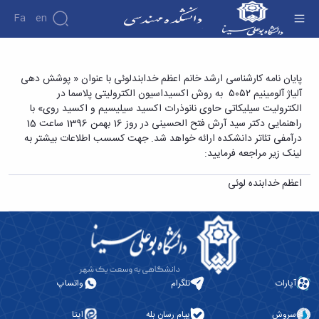
Fa
En
دانشکده
پایان نامه کارشناسی ارشد خانم اعظم خدابندلوئی با
پایان نامه کارشناسی ارشد خانم اعظم خدابندلوئی با عنوان « پوشش دهی
درباره
پژوهش
آلیاژ آلومینیم ۵۰۵۲ به روش اکسیداسیون الکترولیتی پلاسما در
عنوان « پوشش دهی آلیاژ آلومینیم ۵۰۵۲ به روش
دانشکده
الکترولیت سیلیکاتی حاوی نانوذرات اکسید سیلیسیم و اکسید روی» با
اکسیداسیون الکترولیتی پلاسما در الکترولیت
تاریخچه
نشریات
راهنمایی دکتر سید آرش فتح الحسینی در روز 16 بهمن 1396 ساعت 15
ریاست
سیلیکاتی حاوی نانوذرات اکسید سیلیسیم و اکسید
درآمفی تئاتر دانشکده ارائه خواهد شد. جهت کسسب اطلاعات بیشتر به
دانشکده
روی» - دانشکده فنی و مهندسی
لینک زیر مراجعه فرمایید:
آلبوم
عکس
اعظم خدابنده لوئی
اطلاعات
تماس
سازمان
دانشکده
معاونت
آموزشی
معاونت
آپارات
تلگرام
واتساپ
پژوهشی
معاونت
سروش
پیام رسان بله
ایتا