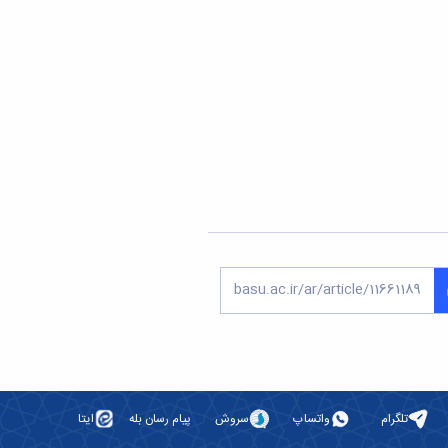
تلگرام
واتساپ
سروش
پیام رسان بله
ایتا