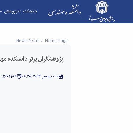
دانشکده
پژوهش
پژوهشگران برتر دانشکده مهندسی در سال 1403 - دانشکده فنی و مهندسی
News Detail
Home Page
پژوهشگران برتر دانشکده مهندس
١٠ ديسمبر ٢٠٢٤ ٠٨:٢٥
11661189