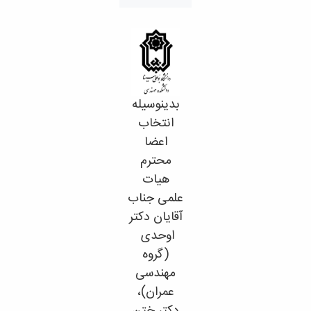
تحصیلات
تکمیلی
بدینوسیله
انتخاب
اعضا
محترم
هیات
علمی جناب
آقایان دکتر
اوحدی
(گروه
مهندسی
عمران)،