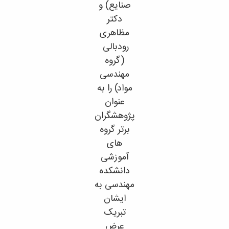
صنایع) و
دکتر
مظاهری
رودبالی
(گروه
مهندسی
مواد) را به
عنوان
پژوهشگران
برتر گروه
های
آموزشی
دانشکده
مهندسی به
ایشان
تبریک
عرض