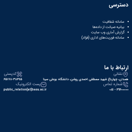
دسترسی
سامانه شفافیت
بیانیه صیانت از داده‌ها
گزارش آماری وب‌ سایت
سامانه فوریت‌های اداری (فؤاد)
ارتباط با ما
نشانی
کدپستی
همدان، چهارباغ شهید مصطفی احمدی روشن، دانشگاه بوعلی سینا
۶۵۱۷۸-۳۸۶۹۵
شماره تماس
پست الکترونیک
public_relation[at]basu.ac.ir
31400000 - 081