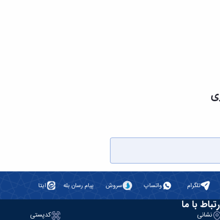
ی
ی
تلگرام
واتساپ
سروش
پیام رسان بله
ایتا
رتباط با ما
نشانی
کدپستی