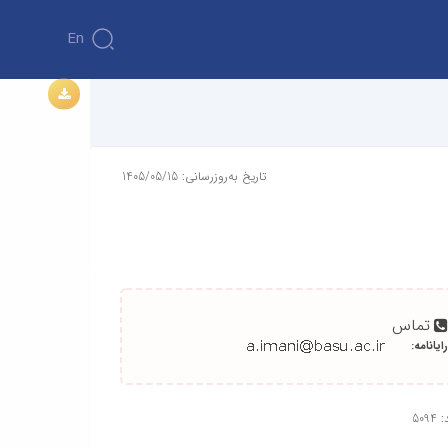
En
تاریخ به‌روزرسانی: 1405/05/15
تماس
رایانامه:
509