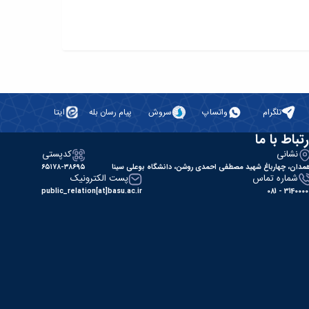
تلگرام
واتساپ
سروش
پیام رسان بله
ایتا
رتباط با ما
نشانی
کدپستی
مدان، چهارباغ شهید مصطفی احمدی روشن، دانشگاه بوعلی سینا
۶۵۱۷۸-۳۸۶۹۵
شماره تماس
پست الکترونیک
public_relation[at]basu.ac.ir
31400000 - 0