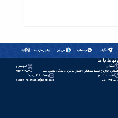
تلگرام
واتساپ
سروش
پیام رسان بله
ایتا
رتباط با ما
نشانی
کدپستی
مدان، چهارباغ شهید مصطفی احمدی روشن، دانشگاه بوعلی سینا
۶۵۱۷۸-۳۸۶۹۵
شماره تماس
پست الکترونیک
public_relation[at]basu.ac.ir
31400000 - 0