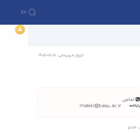
En
تاریخ به‌روزرسانی: 1405/05/08
تماس
رایانامه:
577