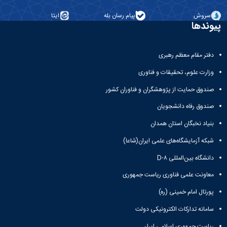
سروش
پیام رسان بله
ایتا
پیوندها
دفتر مقام معظم رهبری
وزارت علوم، تحقیقات و فناوری
صندوق حمایت از پژوهشگران و فناوران کشور
صندوق رفاه دانشجویان
بنیاد نخبگان استان همدان
شبکه آزمایشگاه‌های علمی ایران(شاعا)
دانشگاه بین‌المللی D-۸
معاونت علمی فناوری ریاست جمهوری
پورتال امام خمینی (ره)
سامانه تدارکات الکترونیکی دولت
ریاست جمهوری اسلامی ایران