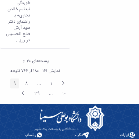
خوردگی
تیتانیم خالص
تجاری» با
راهنمای دکتر
سید آرش
فتاح الحسینی
در روز...
پست‌‌های 20
هر صفحه
نمایش ۱۶۱ - ۱۸۰ از ۷۶۶ نتیجه
پیغام
9
8
...
1
صفحه
صفحه
صفحه
Intermediate Pages
قبلی
صفحه
39
...
10
صفحه
صفحه
Intermediate Pages
بعد
آپارات
تلگرام
واتساپ