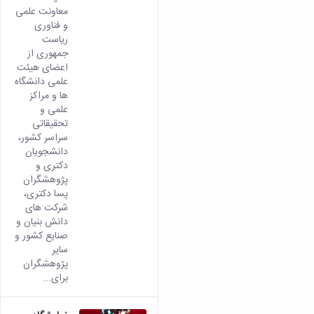
معاونت علمی
و فناوری
ریاست
جمهوری از
اعضای هیئت
علمی دانشگاه
ها و مراکز
علمی و
تحقیقاتی
سراسر کشور،
دانشجویان
دکتری و
پژوهشگران
پسا دکتری،
شرکت های
دانش بنیان و
صنایع کشور و
سایر
پژوهشگران
برای...