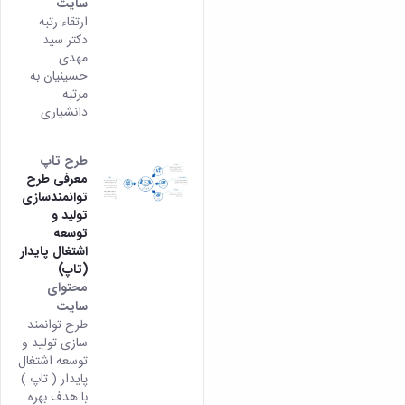
مراکز
سایت
مرتبط
ارتقاء رتبه
بنیاد
دکتر سید
ملی
مهدی
نخبگان
حسینیان به
شرکت
مرتبه
های
دانشیاری
دانش
بنیان
طرح تاپ
آئین
معرفی طرح
نامه ها
توانمندسازی
و
تولید و
فرآیندها
توسعه
آئین
اشتغال پایدار
نامه
(تاپ)
نامه
محتوای
های
سایت
پژوهشی
طرح توانمند
فرم
سازی تولید و
های
توسعه اشتغال
پژوهشی
پایدار ( تاپ )
با هدف بهره