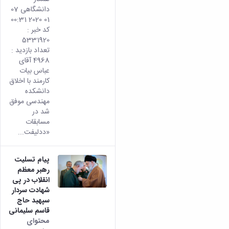
دانشگاهی 07
01 2020 00:31
کد خبر :
5331920
تعداد بازدید :
4968 آقای
عباس بیات
کارمند با اخلاق
دانشکده
مهندسی موفق
شد در
مسابقات
«ددلیفت...
پیام تسلیت
رهبر معظم
انقلاب در پی
شهادت سردار
سپهبد حاج
قاسم سلیمانی
محتوای