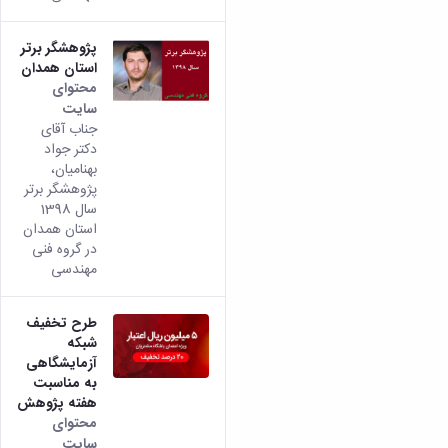
پژوهشگر برتر
استان همدان
محتوای
سایت
جناب آقای
دکتر جواد
بهنامیان،
پژوهشگر برتر
سال 1398
استان همدان
در گروه فنی
مهندسی
طرح تخفیف
شبکه
آزمایشگاهی
به مناسبت
هفته پژوهش
محتوای
سایت