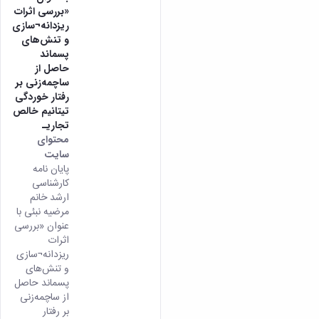
«بررسی اثرات
ریزدانه¬سازی
و تنش‌های
پسماند
حاصل از
ساچمه‌زنی بر
رفتار خوردگی
تیتانیم خالص
تجاریـ
محتوای
سایت
پایان نامه
کارشناسی
ارشد خانم
مرضیه نبئی با
عنوان «بررسی
اثرات
ریزدانه¬سازی
و تنش‌های
پسماند حاصل
از ساچمه‌زنی
بر رفتار