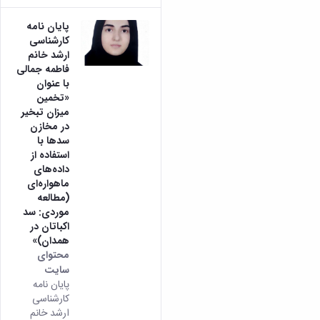
پایان نامه
کارشناسی
ارشد خانم
فاطمه جمالی
با عنوان
«تخمین
میزان تبخیر
در مخازن
سدها با
استفاده از
داده‌های
ماهواره‌ای
(مطالعه
موردی: سد
اکباتان در
همدان)»
محتوای
سایت
پایان نامه
کارشناسی
ارشد خانم