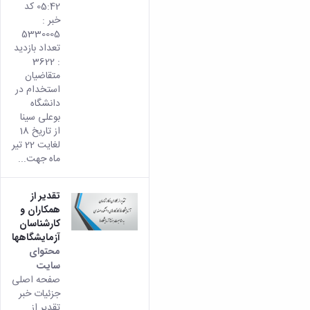
05:42 کد
خبر :
5330005
تعداد بازدید
: 3622
متقاضیان
استخدام در
دانشگاه
بوعلی سینا
از تاریخ 18
لغایت 22 تیر
ماه جهت...
تقدیر از
همکاران و
کارشناسان
آزمایشگاهها
محتوای
سایت
صفحه اصلی
جزئیات خبر
تقدیر از