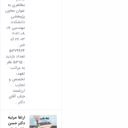
و
معاونت
مهندسی
مظاهری به
گروه
آئین
پژوهشی
مکانیک
عنوان معاون
صنایع
نامه
معاونت
مهندسی
پژوهشی
گروه
ها
تحصیلات
دانشکده
کامپیوتر
کامپیوتر
سمینارها
تکمیلی
مهندسی 07
نشریات
و
کمیته
08 2021
پژوهش
پایان
منتخب
22:03 کد
های
نامه
هیات
خبر :
مهندسی
ها
ممیزی
5329924
صنایع
آیین‌نامه‌های
کمیته
تعداد بازدید
در
معاونت
ترفیع
: 5315 نظر
سیستم
آموزشی
شورای
به مراتب
تولید
فرهنگی
تعهد،
Journal
دانشکده
تخصص و
of
تجارب
Stress
ارزشمند
Analysis
جناب آقای
دفتر
دکتر...
ارتباط
با
صنعت
ارتقا مرتبه
کارآموزی
دکتر حسن