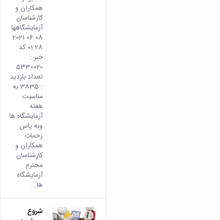
همکاران و
کارشناسان
آزمایشگاهها
08 06 2021
01:28 کد
خبر :
5330020
تعداد بازدید
: 3835 به
مناسبت
هفته
آزمایشگاه ها
وبه پاس
زحمات
همکاران و
کارشناسان
محترم
آزمایشگاه
ها...
شروع