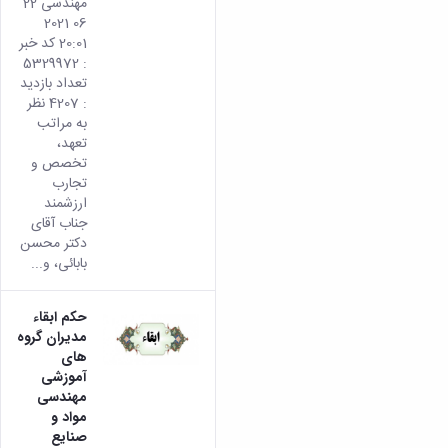
مهندسی 22
06 2021
20:01 کد خبر
: 5329972
تعداد بازدید
: 4207 نظر
به مراتب
تعهد،
تخصص و
تجارب
ارزشمند
جناب آقای
دکتر محسن
بابائی، و...
حکم ابقاء
مدیران گروه
های
آموزشی
مهندسی
مواد و
صنایع