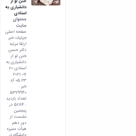
مراکز
ختن لو از
مرتبط
دانشیاری به
بنیاد
استادی
ملی
محتوای
نخبگان
سایت
شرکت
صفحه اصلی
های
جزئیات خبر
ارتقا مرتبه
دانش
دکتر حسن
بنیان
ختن لو از
آئین
دانشیاری به
نامه ها
و
استادی 20
فرآیندها
07 2021
آئین
05:23 کد
نامه
خبر :
5329940
نامه
تعداد بازدید
های
: 5284 در
پژوهشی
پنجمین
فرم
نشست از
های
دور دهم
پژوهشی
هیأت ممیزه
دانشگاه در