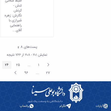
ضبط منحنی
تنش -
کرنش
نگارش: زهره
شیرازی با
راهنمایی
آقای...
پست‌‌های 8
هر صفحه
نمایش ۲۰۱ - ۲۰۸ از ۷۶۶ نتیجه
پیغام
26
25
...
1
صفحه
صفحه
صفحه
ntermediate Pages
قبلی
صفحه
96
...
27
صفحه
صفحه
Intermediate Pages
بعد
آپارات
تلگرام
واتساپ