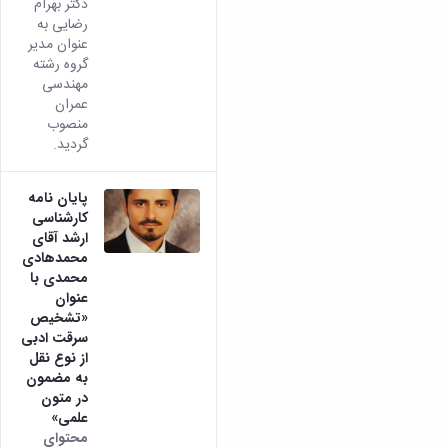
دکتر بهرام
رضایی به
عنوان مدیر
گروه رشته
مهندسی
عمران
منصوب
گردید.
پایان نامه
کارشناسی
ارشد آقای
محمدهادی
محمدی با
عنوان
«تشخیص
سرقت ادبی
از نوع نقل
به مضمون
در متون
علمی»
محتوای