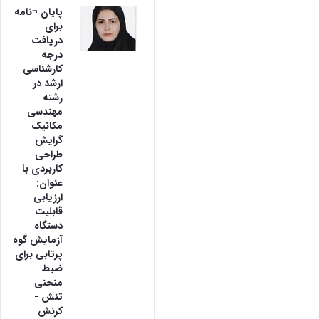
پایان ¬نامه
برای
دریافت
درجه
کارشناسی
ارشد در
رشته
مهندسی
مکانیک
گرایش
طراحی
کاربردی با
عنوان:
ارزیابی
قابلیت
دستگاه
آزمایش گوه
پرتابی برای
ضبط
منحنی
تنش -
کرنش