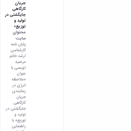
جریان
کارگاهی
جایگشتی در
تولید و
توزیع»
محتوای
سایت
پایان نامه
کارشناسی
ارشد خانم
مرضیه
اویسی با
عنوان
«ملاحظه
انرژی در
زمانبندی
جریان
کارگاهی
جایگشتی در
تولید و
توزیع» با
راهنمایی