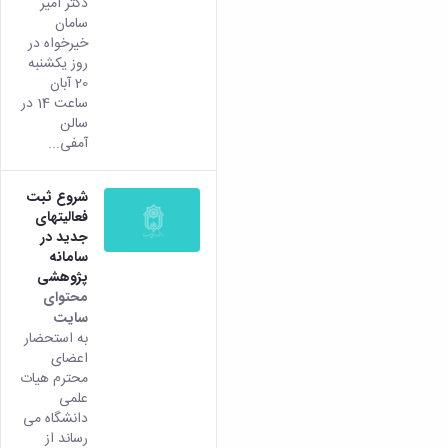
دکتر امیر
سامان
خیرخواه در
روز یکشنبه
20 آبان
ساعت 14 در
سالن
آمفی...
شروع ثبت
فعالیتهای
جدید در
سامانه
پژوهشی
محتوای
سایت
به استحضار
اعضای
محترم هیات
علمی
دانشگاه می
رساند از