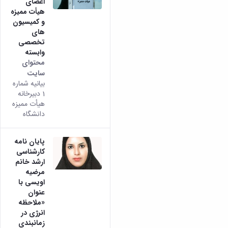
مراکز
اعضای
مرتبط
هیأت ممیزه
بنیاد
و کمیسیون
ملی
های
نخبگان
تخصصی
شرکت
وابسته
محتوای
های
سایت
دانش
بیانیه شماره
بنیان
1 دبیرخانه
آئین
هیأت ممیزه
نامه ها
و
دانشگاه
فرآیندها
آئین
پایان نامه
نامه
کارشناسی
نامه
ارشد خانم
های
مرضیه
پژوهشی
اویسی با
فرم
عنوان
های
«ملاحظه
پژوهشی
انرژی در
زمانبندی