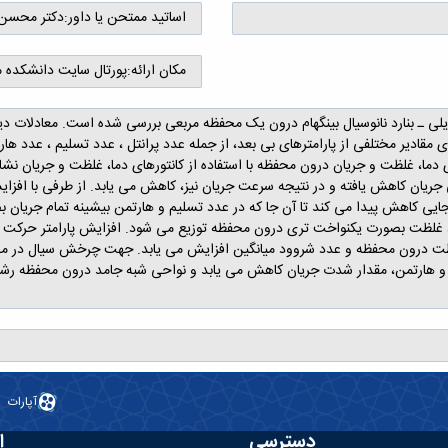
اساتید ممتحن یا داور:
دکتر محسن گ
مکان ارائه:
پورتال سایت دانشکده
ی ـ بنارد نانوسیال بینگهام درون یک محفظه مربعی بررسی شده است. معادلات دیفرا
قادیر مختلفی از پارامترهای بی بعد، از جمله عدد پرانتل ، عدد تسلیم ، عدد هار
 دما، غلظت و جریان درون محفظه با استفاده از کانتورهای دما، غلظت و جریان نش
 جریان کاهش یافته و در نتیجه سرعت جریان نیز، کاهش می یابد. از طرفی با افز
بجایی کاهش پیدا می کند تا آن جا که در عدد تسلیم و هارتمن بیشینه تمام جریا
لظت بصورت یکنواخت تری درون محفظه توزیع می شود. افزایش پارامتر حرکت بر
لظت درون محفظه و عدد شروود میانگین افزایش می یابد. جهت چرخش سیال در محفظه
م و هارتمن، مقدار شدت جریان کاهش می یابد و نواحی شبه جامد درون محفظه 
آپارات
دسترسی
ا