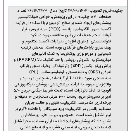
مراکز
مرتبط
چکیده:
تاريخ تصويب: 13/09/1402 تاريخ دفاع: 26/12/1403 تعداد
بنیاد
صفحات: 107 چکیده: در این پژوهش، خواص فتوکاتالیستی
ملی
پوشش‌های ایجاد شده بر سطح آلومینیوم با استفاده از فرآیند
نخبگان
اکسیداسیون الکترولیتی پلاسما (PEO) مورد بررسی قرار
شرکت
گرفته است. هدف اصلی این مطالعه، بهبود عملکرد
های
فتوکاتالیستی از طریق افزودن نانوذرات اکسید تیتانیوم و
دانش
بهینه‌سازی پارامترهای فرآیندی بوده است. ساختار، ترکیب
بنیان
شیمیایی و مورفولوژی پوشش‌ها به کمک آنالیزهای
آئین
میکروسکوپ الکترونی روبشی با حد تفکیک بالا (FE-SEM) و
نامه ها
و
پراش پرتو ایکس( XRD) وترشوندگی وطیف‌سنجی بازتاب
فرآیندها
نفوذی (DRS) و طیف‌سنجی فوتولومینسانس (PL)
آئین
طیف‌سنجی مورد مطالعه قرار گرفته‌اند. همچنین در نمودار
نامه
ولتاژ-زمان مربوط به فرآیند پوشش‌دهی، پوشش نانوکامپوزیتی
نامه
آلومینا که فاقد نانوذرات است، تحت شرایط چگالی جریان 5/0
های
آمپر بر دسی‌متر مربع، بسامد 1000 هرتز، مدت‌زمان 10 دقیقه و
پژوهشی
چرخه‌کاری 50 درصد، الکترولیت قلیایی و حالت جریان
فرم
مستقیم پالسی در الکترولیت پایه سیلیکاتی با غلظت 6گرم بر
های
لیتر تشکیل شده است .همچنین، بررسی‌های ریزساختاری
پژوهشی
نشان داد که پوشش‌های ایجادشده دارای سه لایه مجزا شامل
لایه متخلخل بیرونی، لایه میانی فشرده و لایه مانع داخلی