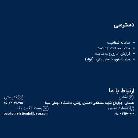
دسترسی
سامانه شفافیت
بیانیه صیانت از داده‌ها
گزارش آماری وب‌ سایت
سامانه فوریت‌های اداری (فؤاد)
ارتباط با ما
نشانی
کدپستی
همدان، چهارباغ شهید مصطفی احمدی روشن، دانشگاه بوعلی سینا
۶۵۱۷۸-۳۸۶۹۵
شماره تماس
پست الکترونیک
public_relation[at]basu.ac.ir
31400000 - 081