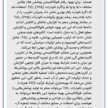
هستند. برای بهبود رفتار فتوکاتالیستی پوشش هااز مقادیر
مختلف 5/0 و1و5/1 و2گرم نانوذرات TiO₂ (P25) استفاده شد
که 1گرم نانوذره رفتار بهتری نشان داد ومیزان تخریب را از
70به 85درصد رساند.توزیع یکنواخت نانوذرات TiO₂ (P25)
در ساختار پوشش منجر به افزایش تخلخل و کاهش اندازه
دانه‌ها شده که این امر بهبود خواص فتوکاتالیستی و افزایش
سطح فعال را به دنبال داشته است. آنالیزهای طیف‌سنجی
نشان دادند که ترکیب شیمیایی پوشش، علاوه بر TiO₂، شامل
اکسیدهای آلومینیوم و سایر ترکیبات سرامیکی است که در
استحکام و چسبندگی پوشش نقش مهمی ایفا می‌کنند.
همچنین، بررسی عملکرد فتوکاتالیستی پوشش‌ها در تخریب
آلاینده‌های آلی نشان داد که نرخ تجزیه آلاینده‌ها در حضور
نور مرئی و تحت شرایط بهینه به میزان قابل توجهی افزایش
می‌یابد. این امر نشان‌دهنده‌ی پتانسیل بالای این پوشش‌ها
در کاربردهای زیست‌محیطی مانند تصفیه فاضلاب‌های صنعتی
و حذف ترکیبات آلی مضر از آب است. به‌طور کلی، این تحقیق
نشان می‌دهد که بهینه‌سازی شرایط فرآیند PEO همراه با
افزودن نانوذرات TiO₂ می‌تواند منجر به تولید پوشش‌هایی با
عملکرد فتوکاتالیستی بهینه میشود.این یافته‌ها می‌توانند به
عنوان راهکاری مؤثر در طراحی و توسعه‌ی پوشش‌های
هوشمند برای استفاده در صنایع مختلف از جمله تصفیه آب،