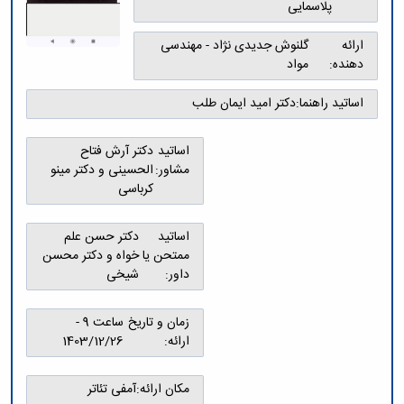
و
معاونت
پلاسمایی
مهندسی
گروه
آئین
پژوهشی
مکانیک
صنایع
نامه
معاونت
ارائه
گلنوش جدیدی نژاد - مهندسی
مهندسی
گروه
ها
تحصیلات
دهنده:
مواد
کامپیوتر
کامپیوتر
سمینارها
تکمیلی
نشریات
و
کمیته
اساتید راهنما:
دکتر امید ایمان طلب
پژوهش
پایان
منتخب
های
نامه
هیات
مهندسی
اساتید
دکتر آرش فتاح
ها
ممیزی
صنایع
مشاور:
الحسینی و دکتر مینو
آیین‌نامه‌های
کمیته
در
کرباسی
معاونت
ترفیع
سیستم
آموزشی
شورای
تولید
فرهنگی
اساتید
دکتر حسن علم
Journal
دانشکده
ممتحن یا
خواه و دکتر محسن
of
داور:
شیخی
Stress
Analysis
دفتر
زمان و تاریخ
ساعت 9 -
ارتباط
ارائه:
1403/12/26
با
صنعت
کارآموزی
مکان ارائه:
آمفی تئاتر