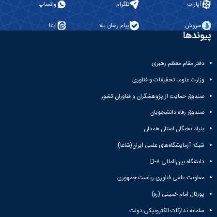
مراکز
آپارات
تلگرام
واتساپ
مرتبط
بنیاد
سروش
پیام رسان بله
ایتا
ملی
پیوندها
نخبگان
شرکت
های
دفتر مقام معظم رهبری
دانش
بنیان
وزارت علوم، تحقیقات و فناوری
آئین
صندوق حمایت از پژوهشگران و فناوران کشور
نامه ها
و
صندوق رفاه دانشجویان
فرآیندها
آئین
بنیاد نخبگان استان همدان
نامه
شبکه آزمایشگاه‌های علمی ایران(شاعا)
نامه
های
دانشگاه بین‌المللی D-۸
پژوهشی
فرم
معاونت علمی فناوری ریاست جمهوری
های
پورتال امام خمینی (ره)
پژوهشی
سامانه تدارکات الکترونیکی دولت